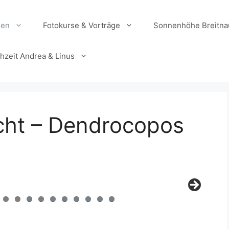
ien
Fotokurse & Vorträge
Sonnenhöhe Breitna
hzeit Andrea & Linus
cht – Dendrocopos
0
1
2
3
4
5
6
7