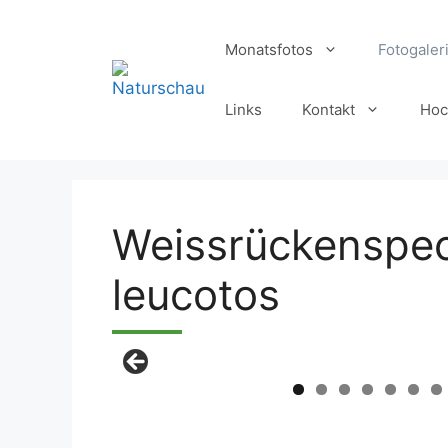
Zum
Inhalt
Monatsfotos
Fotogaler
springen
Links
Kontakt
Hoc
Weissrückenspe
leucotos